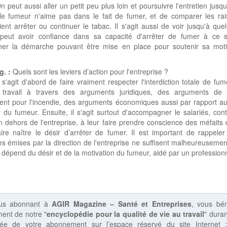
n peut aussi aller un petit peu plus loin et poursuivre l'entretien jusqu
le fumeur n'aime pas dans le fait de fumer, et de comparer les rai
raient arrêter ou continuer le tabac. Il s'agit aussi de voir jusqu'à quel
peut avoir confiance dans sa capacité d'arrêter de fumer à ce s
ner la démarche pouvant être mise en place pour soutenir sa moti
g. :
Quels sont les leviers d’action pour l'entreprise ?
 s'agit d'abord de faire vraiment respecter l'interdiction totale de fum
 travail à travers des arguments juridiques, des arguments de s
nt pour l'incendie, des arguments économiques aussi par rapport au
r du fumeur. Ensuite, il s'agit surtout d'accompagner le salariés, con
 dehors de l'entreprise, à leur faire prendre conscience des méfaits
ire naître le désir d’arrêter de fumer. Il est important de rappele
s émises par la direction de l'entreprise ne suffisent malheureusemen
 dépend du désir et de la motivation du fumeur, aidé par un professionn
us abonnant à
AGIR Magazine – Santé et Entreprises
, vous bén
ent de notre "
encyclopédie pour la qualité de vie au travail
" duran
rée de votre abonnement sur l’espace réservé du site Internet