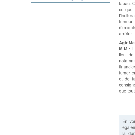
tabac. O
ce que 
l'incite
fumeur 
d'exami
arrêter.
Agir Ma
M.M :
Il
lieu de
notamme
financie
fumer en
et de fa
consigne
que tout
En vo
égalem
la du