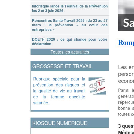
Inforisque lance le Festival de la Prévention
les 2 et 3 juin 2026
Rencontres Santé-Travail 2026 : du 23 au 27
mars : la prévention « au cœur des
entreprises »
DOETH 2026 : ce qui change pour votre
Romp
déclaration
Toutes les actualités
GROSSESSE ET TRAVAIL
Les en
perso
Rubrique spéciale pour la
économ
prévention des risques et
Parmi l
la qualité de vie au travail
générat
de la femme enceinte
répercus
salariée.
bonne s
toutes c
KIOSQUE NUMERIQUE
3 ques
Médeci