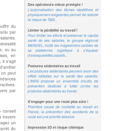
Des opérateurs mieux protégés !
L'automatisation des tâches répétitives et
physiquement exigeantes permet de réduire
le risque de TMS...
uffrir du
Limiter la pénibilité au travail !
ésolu par
Pour limiter les efforts et préserver le capital
alariés.
santé de ses salariés, le groupe régional
nécessité
WENDEL, incite les magasiniers caristes de
me, ou au
sa plateforme logistique à s’équiper
ises, en
d’exosquelettes passifs...
il s'agit
Postures sédentaires au travail
d'arrêter
Les postures sédentaires peuvent avoir des
, on peut
effets néfastes sur la santé des salariés.
endances
L'INRS propose un ensemble d'outils de
actives.
prévention destinés à lutter contre les
vers par
postures sédentaires au travail.
S'engager pour une route plus sûre !
Première cause de mortalité au travail en
« conseil
France, la prévention des accidents de la
à travers
route est une priorité absolue.
sagez un
Impression 3D et risque chimique
'arrêt du