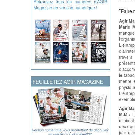
Retrouvez tous les numéros d’AGIR
Magazine en version numérique !
"Faire n
Agir Ma
Marie 
manque d
l'organ
L'entrep
d'arrête
travers
présenta
d’accomp
le tabac
FEUILLETEZ AGIR MAGAZINE
mettre 
physiqu
L'entre
exemple
Agir Ma
M.M :
I
minimal 
deux qu
jour d'a