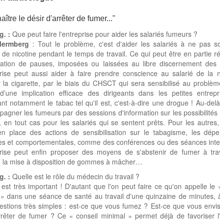
aître le désir d'arrêter de fumer..."
g. :
Que peut faire l'entreprise pour aider les salariés fumeurs ?
Mermberg
: Tout le problème, c'est d'aider les salariés à ne pas so
e nicotine pendant le temps de travail. Ce qui peut être en partie r
isation de pauses, imposées ou laissées au libre discernement des s
rise peut aussi aider à faire prendre conscience au salarié de la 
r la cigarette, par le biais du CHSCT qui sera sensibilisé au problè
 d’une implication efficace des dirigeants dans les petites entrepr
nt notamment le tabac tel qu'il est, c'est-à-dire une drogue ! Au-delà, 
agner les fumeurs par des sessions d'information sur les possibilités 
, en tout cas pour les salariés qui se sentent prêts. Pour les autres
en place des actions de sensibilisation sur le tabagisme, les dép
es et comportementales, comme des conférences ou des séances inter
prise peut enfin proposer des moyens de s'abstenir de fumer à tra
 la mise à disposition de gommes à mâcher…
g. :
Quelle est le rôle du médecin du travail ?
l est très important ! D'autant que l'on peut faire ce qu'on appelle le 
» dans une séance de santé au travail d'une quinzaine de minutes, 
estions très simples : est-ce que vous fumez ? Est-ce que vous envi
rrêter de fumer ? Ce « conseil minimal » permet déjà de favoriser l