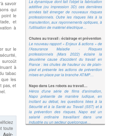
La dynamique dont fait l'objet la fabrication
'à savoir
additive (ou impression 3D) ces dernières
sons qui
années fait émerger de nouveaux risques
 point le
professionnels. Outre les risques liés à la
tade, et
manutention, aux rayonnements optiques, à
l'utilisation de matériel électrique…
vation à
Chutes au travail : éclairage et prévention
Le nouveau rapport « Enjeux & actions » de
er sur le
l'Assurance Maladie - Risques
professionnels (Mars 2022) éclaire la
écurité,
deuxième cause d'accident du travail en
 surcoût
France : les chutes de hauteur ou de plain-
tinuant à
pied et présente les actions de prévention
 du tabac
mises en place par la branche AT/MP…
r que les
t pas, et
Napo dans Les robots au travail…
Héros d'une série de films d'animation,
el.
Napo présente de manière ludique, en
incitant au débat, les questions liées à la
Sécurité et à la Santé au Travail (SST) et à
la prévention des risques. Napo est un
salarié ordinaire travaillant dans une
éficiez
industrie ou un secteur quelconque…
t toute
Agir sur la charge de travail !
 :
Agir-