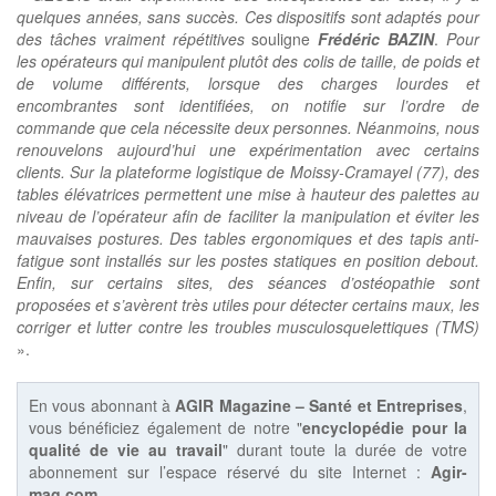
quelques années, sans succès. Ces dispositifs sont adaptés pour
des tâches vraiment répétitives
souligne
Frédéric BAZIN
.
Pour
les opérateurs qui manipulent plutôt des colis de taille, de poids et
de volume différents, lorsque des charges lourdes et
encombrantes sont identifiées, on notifie sur l’ordre de
commande que cela nécessite deux personnes. Néanmoins, nous
renouvelons aujourd’hui une expérimentation avec certains
clients. Sur la plateforme logistique de Moissy-Cramayel (77), des
tables élévatrices permettent une mise à hauteur des palettes au
niveau de l’opérateur afin de faciliter la manipulation et éviter les
mauvaises postures. Des tables ergonomiques et des tapis anti-
fatigue sont installés sur les postes statiques en position debout.
Enfin, sur certains sites, des séances d’ostéopathie sont
proposées et s’avèrent très utiles pour détecter certains maux, les
corriger et lutter contre les troubles musculosquelettiques (TMS)
».
En vous abonnant à
AGIR Magazine – Santé et Entreprises
,
vous bénéficiez également de notre "
encyclopédie pour la
qualité de vie au travail
" durant toute la durée de votre
abonnement sur l’espace réservé du site Internet :
Agir-
mag.com
.