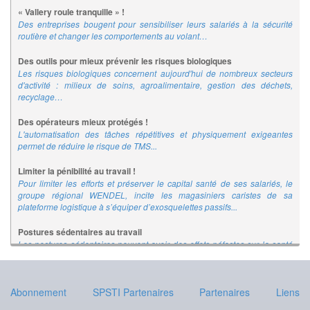
« Vallery roule tranquille » !
Des entreprises bougent pour sensibiliser leurs salariés à la sécurité
routière et changer les comportements au volant…
Des outils pour mieux prévenir les risques biologiques
Les risques biologiques concernent aujourd'hui de nombreux secteurs
d'activité : milieux de soins, agroalimentaire, gestion des déchets,
recyclage…
Des opérateurs mieux protégés !
L'automatisation des tâches répétitives et physiquement exigeantes
permet de réduire le risque de TMS...
Limiter la pénibilité au travail !
Pour limiter les efforts et préserver le capital santé de ses salariés, le
groupe régional WENDEL, incite les magasiniers caristes de sa
plateforme logistique à s’équiper d’exosquelettes passifs...
Postures sédentaires au travail
Les postures sédentaires peuvent avoir des effets néfastes sur la santé
des salariés. L'INRS propose un ensemble d'outils de prévention
destinés à lutter contre les postures sédentaires au travail.
Abonnement
SPSTI Partenaires
Partenaires
Liens
S'engager pour une route plus sûre !
Première cause de mortalité au travail en France, la prévention des