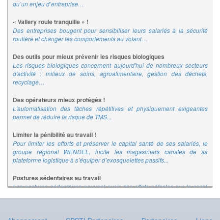
qu’un enjeu d’entreprise…
« Vallery roule tranquille » !
Des entreprises bougent pour sensibiliser leurs salariés à la sécurité
routière et changer les comportements au volant…
Des outils pour mieux prévenir les risques biologiques
Les risques biologiques concernent aujourd'hui de nombreux secteurs
d'activité : milieux de soins, agroalimentaire, gestion des déchets,
recyclage…
Des opérateurs mieux protégés !
L'automatisation des tâches répétitives et physiquement exigeantes
permet de réduire le risque de TMS...
Limiter la pénibilité au travail !
Pour limiter les efforts et préserver le capital santé de ses salariés, le
groupe régional WENDEL, incite les magasiniers caristes de sa
plateforme logistique à s’équiper d’exosquelettes passifs...
Postures sédentaires au travail
Les postures sédentaires peuvent avoir des effets néfastes sur la santé
des salariés. L'INRS propose un ensemble d'outils de prévention
destinés à lutter contre les postures sédentaires au travail.