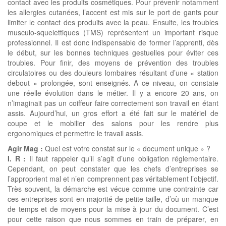
contact avec les produits cosmétiques. Pour prévenir notamment
les allergies cutanées, l’accent est mis sur le port de gants pour
limiter le contact des produits avec la peau. Ensuite, les troubles
musculo-squelettiques (TMS) représentent un important risque
professionnel. Il est donc indispensable de former l’apprenti, dès
le début, sur les bonnes techniques gestuelles pour éviter ces
troubles. Pour finir, des moyens de prévention des troubles
circulatoires ou des douleurs lombaires résultant d’une « station
debout » prolongée, sont enseignés. A ce niveau, on constate
une réelle évolution dans le métier. Il y a encore 20 ans, on
n’imaginait pas un coiffeur faire correctement son travail en étant
assis. Aujourd’hui, un gros effort a été fait sur le matériel de
coupe et le mobilier des salons pour les rendre plus
ergonomiques et permettre le travail assis.
Agir Mag :
Quel est votre constat sur le « document unique » ?
I. R :
Il faut rappeler qu’il s’agit d’une obligation réglementaire.
Cependant, on peut constater que les chefs d’entreprises se
l’approprient mal et n’en comprennent pas véritablement l’objectif.
Très souvent, la démarche est vécue comme une contrainte car
ces entreprises sont en majorité de petite taille, d’où un manque
de temps et de moyens pour la mise à jour du document. C’est
pour cette raison que nous sommes en train de préparer, en