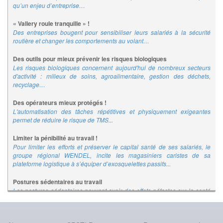
qu’un enjeu d’entreprise…
« Vallery roule tranquille » !
Des entreprises bougent pour sensibiliser leurs salariés à la sécurité
routière et changer les comportements au volant…
Des outils pour mieux prévenir les risques biologiques
Les risques biologiques concernent aujourd'hui de nombreux secteurs
d'activité : milieux de soins, agroalimentaire, gestion des déchets,
recyclage…
Des opérateurs mieux protégés !
L'automatisation des tâches répétitives et physiquement exigeantes
permet de réduire le risque de TMS...
Limiter la pénibilité au travail !
Pour limiter les efforts et préserver le capital santé de ses salariés, le
groupe régional WENDEL, incite les magasiniers caristes de sa
plateforme logistique à s’équiper d’exosquelettes passifs...
Postures sédentaires au travail
Les postures sédentaires peuvent avoir des effets néfastes sur la santé
des salariés. L'INRS propose un ensemble d'outils de prévention
destinés à lutter contre les postures sédentaires au travail.