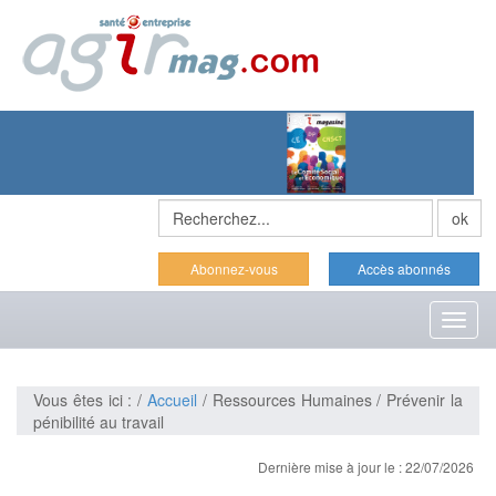
Abonnez-vous
Accès abonnés
Toggl
naviga
Vous êtes ici : /
Accueil
/ Ressources Humaines / Prévenir la
pénibilité au travail
Dernière mise à jour le : 22/07/2026