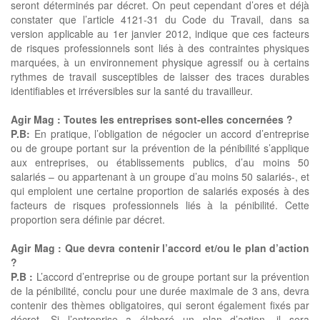
seront déterminés par décret. On peut cependant d’ores et déjà
constater que l’article 4121-31 du Code du Travail, dans sa
version applicable au 1er janvier 2012, indique que ces facteurs
de risques professionnels sont liés à des contraintes physiques
marquées, à un environnement physique agressif ou à certains
rythmes de travail susceptibles de laisser des traces durables
identifiables et irréversibles sur la santé du travailleur.
Agir Mag :
Toutes les entreprises sont-elles concernées ?
P.B:
En pratique, l’obligation de négocier un accord d’entreprise
ou de groupe portant sur la prévention de la pénibilité s’applique
aux entreprises, ou établissements publics, d’au moins 50
salariés – ou appartenant à un groupe d’au moins 50 salariés-, et
qui emploient une certaine proportion de salariés exposés à des
facteurs de risques professionnels liés à la pénibilité. Cette
proportion sera définie par décret.
Agir Mag :
Que devra contenir l’accord et/ou le plan d’action
?
P.B :
L’accord d’entreprise ou de groupe portant sur la prévention
de la pénibilité, conclu pour une durée maximale de 3 ans, devra
contenir des thèmes obligatoires, qui seront également fixés par
décret. Si l’entreprise a élaboré un plan d’action, il sera