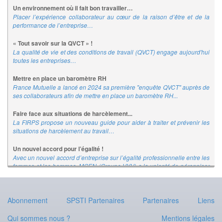
Un environnement où il fait bon travailler…
Placer l’expérience collaborateur au cœur de la raison d’être et de la
performance de l’entreprise…
« Tout savoir sur la QVCT » !
La qualité de vie et des conditions de travail (QVCT) engage aujourd'hui
toutes les entreprises…
Mettre en place un baromètre RH
France Mutuelle a lancé en 2024 sa première "enquête QVCT" auprès de
ses collaborateurs afin de mettre en place un baromètre RH...
Faire face aux situations de harcèlement...
La FIRPS propose un nouveau guide pour aider à traiter et prévenir les
situations de harcèlement au travail…
Un nouvel accord pour l’égalité !
Avec un nouvel accord d’entreprise sur l’égalité professionnelle entre les
femmes et les hommes, MGEN (Groupe VYV) a la volonté de pérenniser
et d’amplifier les actions déjà engagées…
Guider la parentalité en entreprise
Abonnement
SPSTI Partenaires
Partenaires
Liens
De plus en plus de parents salariés cherchent à équilibrer leur vie
professionnelle et leur rôle parental...
Qui sommes nous ?
Mentions légales