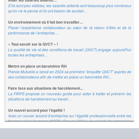
Aider les salariés aidants…
S’ils sont peu visibles, les salariés aidants sont beaucoup plus nombreux
qu'on ne le pense et ils ont besoin de soutien…
Un environnement où il fait bon travailler…
Placer l’expérience collaborateur au cœur de la raison d’être et de la
performance de l’entreprise…
« Tout savoir sur la QVCT » !
La qualité de vie et des conditions de travail (QVCT) engage aujourd'hui
toutes les entreprises…
Mettre en place un baromètre RH
France Mutuelle a lancé en 2024 sa première "enquête QVCT" auprès de
ses collaborateurs afin de mettre en place un baromètre RH...
Faire face aux situations de harcèlement...
La FIRPS propose un nouveau guide pour aider à traiter et prévenir les
situations de harcèlement au travail…
Un nouvel accord pour l’égalité !
Avec un nouvel accord d’entreprise sur l’égalité professionnelle entre les
femmes et les hommes, MGEN (Groupe VYV) a la volonté de pérenniser
et d’amplifier les actions déjà engagées…
Guider la parentalité en entreprise