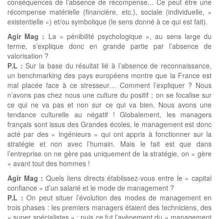
conséquences de l’absence de récompense... Ce peut être une
récompense matérielle (financière, etc.), sociale (individuelle, «
existentielle ») et/ou symbolique (le sens donné à ce qui est fait).
Agir Mag :
La « pénibilité psychologique », au sens large du
terme, s’explique donc en grande partie par l’absence de
valorisation ?
P.L :
Sur la base du résultat lié à l’absence de reconnaissance,
un benchmarking des pays européens montre que la France est
mal placée face à ce stresseur… Comment l’expliquer ? Nous
n’avons pas chez nous une culture du positif ; on se focalise sur
ce qui ne va pas et non sur ce qui va bien. Nous avons une
tendance culturelle au négatif ! Globalement, les managers
français sont issus des Grandes écoles, le management est donc
acté par des « ingénieurs » qui ont appris à fonctionner sur la
stratégie et non avec l’humain. Mais le fait est que dans
l’entreprise on ne gère pas uniquement de la stratégie, on « gère
» avant tout des hommes !
Agir Mag :
Quels liens directs établissez-vous entre le « capital
confiance » d’un salarié et le mode de management ?
P.L :
On peut situer l’évolution des modes de management en
trois phases : les premiers managers étaient des techniciens, des
« super spécialistes » ; puis ce fut l’avènement du « management