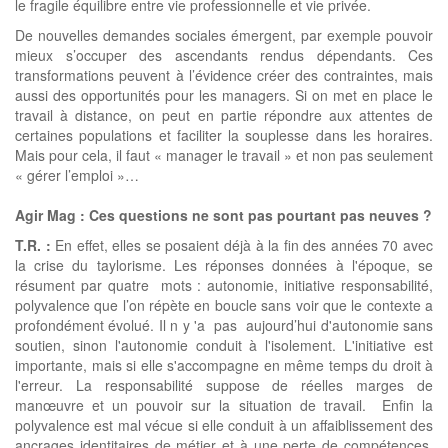
le fragile équilibre entre vie professionnelle et vie privée.
De nouvelles demandes sociales émergent, par exemple pouvoir
mieux s’occuper des ascendants rendus dépendants. Ces
transformations peuvent à l’évidence créer des contraintes, mais
aussi des opportunités pour les managers. Si on met en place le
travail à distance, on peut en partie répondre aux attentes de
certaines populations et faciliter la souplesse dans les horaires.
Mais pour cela, il faut « manager le travail » et non pas seulement
« gérer l’emploi »…
Agir Mag :
Ces questions ne sont pas pourtant pas neuves ?
T.R. :
En effet, elles se posaient déjà à la fin des années 70 avec
la crise du taylorisme. Les réponses données à l'époque, se
résument par quatre mots : autonomie, initiative responsabilité,
polyvalence que l’on répète en boucle sans voir que le contexte a
profondément évolué. Il n y 'a pas aujourd’hui d'autonomie sans
soutien, sinon l'autonomie conduit à l'isolement. L'initiative est
importante, mais si elle s'accompagne en même temps du droit à
l'erreur. La responsabilité suppose de réelles marges de
manœuvre et un pouvoir sur la situation de travail. Enfin la
polyvalence est mal vécue si elle conduit à un affaiblissement des
ancrages identitaires de métier et à une perte de compétences.