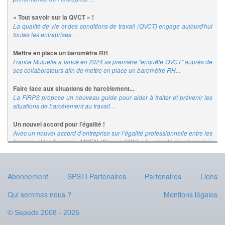
« Tout savoir sur la QVCT » !
La qualité de vie et des conditions de travail (QVCT) engage aujourd'hui
toutes les entreprises…
Mettre en place un baromètre RH
France Mutuelle a lancé en 2024 sa première "enquête QVCT" auprès de
ses collaborateurs afin de mettre en place un baromètre RH...
Faire face aux situations de harcèlement...
La FIRPS propose un nouveau guide pour aider à traiter et prévenir les
situations de harcèlement au travail…
Un nouvel accord pour l’égalité !
Avec un nouvel accord d’entreprise sur l’égalité professionnelle entre les
femmes et les hommes, MGEN (Groupe VYV) a la volonté de pérenniser
et d’amplifier les actions déjà engagées…
Guider la parentalité en entreprise
Abonnement
SPSTI Partenaires
Partenaires
Liens
De plus en plus de parents salariés cherchent à équilibrer leur vie
professionnelle et leur rôle parental...
Qui sommes nous ?
Mentions légales
Un référentiel pour progresser dans la QVCT
© Sepods 2008 - 2026
Le "référentiel QVCT" de l'ANACT propose un concentré de repères,
principes clés et méthodes pratiques pour agir sur le travail et son