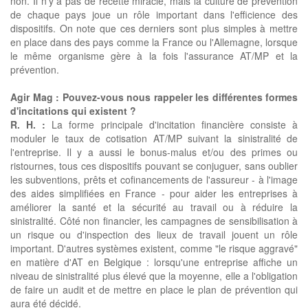
non. Il n'y a pas de recette miracle, mais la culture de prévention
de chaque pays joue un rôle important dans l'efficience des
dispositifs. On note que ces derniers sont plus simples à mettre
en place dans des pays comme la France ou l'Allemagne, lorsque
le même organisme gère à la fois l'assurance AT/MP et la
prévention.
Agir Mag : Pouvez-vous nous rappeler les différentes formes
d'incitations qui existent ?
R. H. :
La forme principale d'incitation financière consiste à
moduler le taux de cotisation AT/MP suivant la sinistralité de
l'entreprise. Il y a aussi le bonus-malus et/ou des primes ou
ristournes, tous ces dispositifs pouvant se conjuguer, sans oublier
les subventions, prêts et cofinancements de l'assureur - à l'image
des aides simplifiées en France - pour aider les entreprises à
améliorer la santé et la sécurité au travail ou à réduire la
sinistralité. Côté non financier, les campagnes de sensibilisation à
un risque ou d'inspection des lieux de travail jouent un rôle
important. D'autres systèmes existent, comme "le risque aggravé"
en matière d'AT en Belgique : lorsqu'une entreprise affiche un
niveau de sinistralité plus élevé que la moyenne, elle a l'obligation
de faire un audit et de mettre en place le plan de prévention qui
aura été décidé.