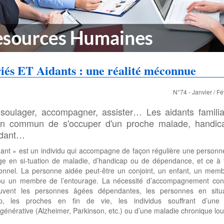
iés ET Aidants : une réalité méconnue
N°74 - Janvier / Fé
 soulager, accompagner, assister… Les aidants famili
en commun de s'occuper d'un proche malade, handic
dant…
ant » est un individu qui accompagne de façon régulière une person
ge en si-tuation de maladie, d’handicap ou de dépendance, et ce à t
ionnel. La personne aidée peut-être un conjoint, un enfant, un memb
 ou un membre de l’entourage. La nécessité d’accompagnement con
uvent les personnes âgées dépendantes, les personnes en situ
p, les proches en fin de vie, les individus souffrant d’une
énérative (Alzheimer, Parkinson, etc.) ou d’une maladie chronique lou