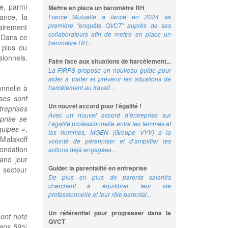
e, parmi
Mettre en place un baromètre RH
lance, la
France Mutuelle a lancé en 2024 sa
première "enquête QVCT" auprès de ses
rairement
collaborateurs afin de mettre en place un
. Dans ce
baromètre RH...
 plus ou
ionnels.
Faire face aux situations de harcèlement...
La FIRPS propose un nouveau guide pour
aider à traiter et prévenir les situations de
harcèlement au travail…
onnelle à
ses sont
Un nouvel accord pour l’égalité !
reprises
Avec un nouvel accord d’entreprise sur
prise se
l’égalité professionnelle entre les femmes et
quipes »
,
les hommes, MGEN (Groupe VYV) a la
 Malakoff
volonté de pérenniser et d’amplifier les
ondation
actions déjà engagées…
and jour
Guider la parentalité en entreprise
 secteur
De plus en plus de parents salariés
cherchent à équilibrer leur vie
professionnelle et leur rôle parental...
Un référentiel pour progresser dans la
 ont noté
QVCT
 Dans 59%