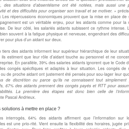
, des situations d’absentéisme ont été notées, mais aussi une 
vité et des difficultés pour organiser son travail et se motiver. »
préci
x Les répercussions économiques prouvent que la mise en place de s
pagnement est un véritable enjeu, pour les aidants comme pour la 
rise. De leur côté, les salariés aidants subissent ce rythme intense. 
 bien souvent à la fatigue physique et nerveuse, engendrant des difficu
er pour plus d’un aidant sur deux.
 tiers des aidants informent leur supérieur hiérarchique de leur situat
 ils estiment que leur rôle d’aidant touche au personnel et ne conc
treprise. En parallèle, 39% des salaries aidants ignorent que le Code d
des congés spécifiques et adaptés à leur situation. Les congés de s
e ou de proche aidant ont justement été pensés pour sou-lager leur qu
us de discrétion ou parce qu’ils ne connaissent tout simplement
tifs, 67% des aidants prennent des congés payés et RTT pour assum
abilités. La première des étapes est donc bien celle de l’infor
e Pascal Andrieux.
 solutions à mettre en place ?
es interrogés, 64% des aidants affirment que l’information sur l
les est une prio-rité. Vient ensuite la flexibilité des horaires, jugée pr