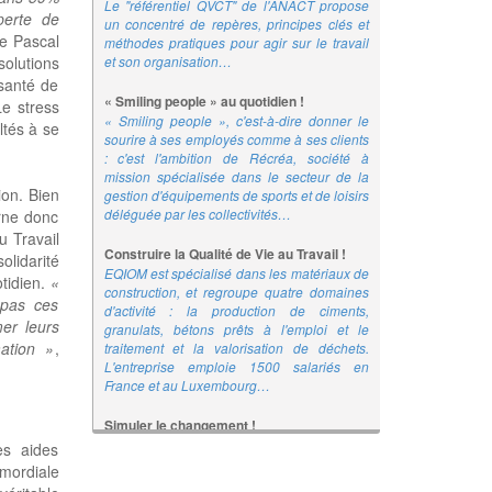
Le "référentiel QVCT" de l'ANACT propose
perte de
un concentré de repères, principes clés et
se Pascal
méthodes pratiques pour agir sur le travail
et son organisation…
olutions
santé de
« Smiling people » au quotidien !
Le stress
« Smiling people », c'est-à-dire donner le
ltés à se
sourire à ses employés comme à ses clients
: c'est l'ambition de Récréa, société à
mission spécialisée dans le secteur de la
ion. Bien
gestion d'équipements de sports et de loisirs
déléguée par les collectivités…
erne donc
u Travail
Construire la Qualité de Vie au Travail !
olidarité
EQIOM est spécialisé dans les matériaux de
otidien.
«
construction, et regroupe quatre domaines
 pas ces
d'activité : la production de ciments,
er leurs
granulats, bétons prêts à l'emploi et le
mation »
,
traitement et la valorisation de déchets.
L'entreprise emploie 1500 salariés en
France et au Luxembourg…
Simuler le changement !
Le nouveau kit gratuit du réseau Anact-Aract
es aides
met à disposition des concepteurs, chefs de
imordiale
projet, responsables RH et représentants