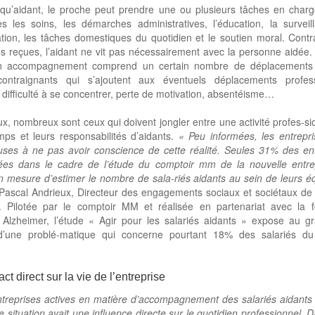
 qu’aidant, le proche peut prendre une ou plusieurs tâches en charg
es les soins, les démarches administratives, l’éducation, la surveil
tion, les tâches domestiques du quotidien et le soutien moral. Cont
s reçues, l’aidant ne vit pas nécessairement avec la personne aidée
n accompagnement comprend un certain nombre de déplacements
ontraignants qui s’ajoutent aux éventuels déplacements profess
 difficulté à se concentrer, perte de motivation, absentéisme…
x, nombreux sont ceux qui doivent jongler entre une activité profes-si
mps et leurs responsabilités d’aidants.
« Peu informées, les entrepri
ses à ne pas avoir conscience de cette réalité. Seules 31% des ent
gées dans le cadre de l’étude du comptoir mm de la nouvelle entre
n mesure d’estimer le nombre de sala-riés aidants au sein de leurs é
Pascal Andrieux, Directeur des engagements sociaux et sociétaux de
. Pilotée par le comptoir MM et réalisée en partenariat avec la f
 Alzheimer, l’étude « Agir pour les salariés aidants » expose au gr
 d’une problé-matique qui concerne pourtant 18% des salariés du
.
ct direct sur la vie de l’entreprise
treprises actives en matière d’accompagnement des salariés aidants
e situation avait une influence directe sur le quotidien professionnel.