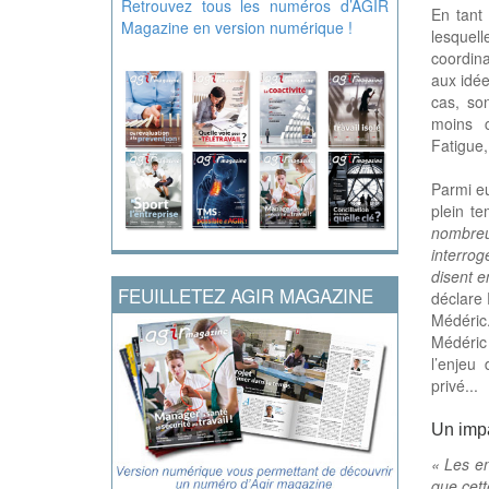
Retrouvez tous les numéros d’AGIR
En tant
Magazine en version numérique !
lesquell
coordina
aux idée
cas, so
moins c
Fatigue,
Parmi eu
plein te
nombreu
interro
disent e
FEUILLETEZ AGIR MAGAZINE
déclare 
Médéric
Médéric
l’enjeu
privé..
Un impa
« Les en
que cett