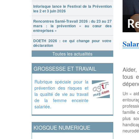
Inforisque lance le Festival de la Prévention
les 2 et 3 juin 2026
Rencontres Santé-Travail 2026 : du 23 au 27
mars : la prévention « au cœur des
entreprises »
DOETH 2026 : ce qui change pour votre
Salar
déclaration
Toutes les actualités
GROSSESSE ET TRAVAIL
Aider,
tous 
Rubrique spéciale pour la
dépen
prévention des risques et
Un « aid
la qualité de vie au travail
entoura
de la femme enceinte
profess
salariée.
famille
plus so
handica
KIOSQUE NUMERIQUE
neurodég