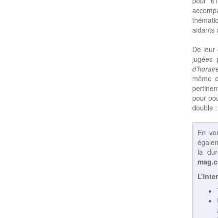
pour 61
accompa
thémati
aidants 
De leur 
jugées 
d’horair
même de
pertinen
pour pou
double :
En vo
égalem
la du
mag.
L’inte