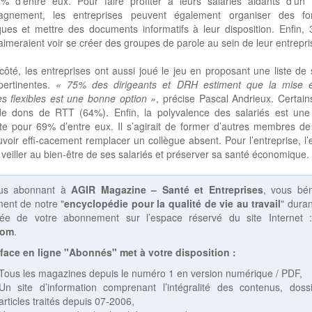
% d’entre eux. Pour faire profiter à leurs salariés aidants d’un v
gnement, les entreprises peuvent également organiser des fo
ques et mettre des documents informatifs à leur disposition. Enfin,
aimeraient voir se créer des groupes de parole au sein de leur entrepri
côté, les entreprises ont aussi joué le jeu en proposant une liste de 
pertinentes.
« 75% des dirigeants et DRH estiment que la mise 
es flexibles est une bonne option »
, précise Pascal Andrieux. Certain
 dons de RTT (64%). Enfin, la polyvalence des salariés est une 
te pour 69% d’entre eux. Il s’agirait de former d’autres membres de
voir effi-cacement remplacer un collègue absent. Pour l’entreprise, l’
 veiller au bien-être de ses salariés et préserver sa santé économique.
us abonnant à
AGIR Magazine – Santé et Entreprises
, vous bén
ent de notre "
encyclopédie pour la qualité de vie au travail
" duran
rée de votre abonnement sur l’espace réservé du site Internet
com
.
rface en ligne "Abonnés" met à votre disposition :
Tous les magazines depuis le numéro 1 en version numérique / PDF,
Un site d’information comprenant l’intégralité des contenus, doss
articles traités depuis 07-2006,