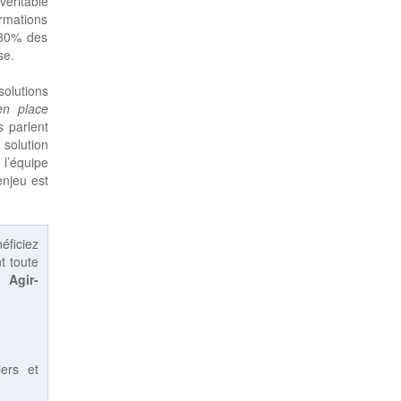
éritable
des salariés des outils pour mettre en
rmations
Å“uvre des démarches de simulation des
 30% des
situations de travail…
se.
Les relations interpersonnelles à l'heure
du Covid…
solutions
L'épidémie de Covid-19 impacte fortement
en place
le fonctionnement des entreprises.
s parlent
Comment ces mesures pèsent-elles sur les
solution
relations au travail ?
 l’équipe
« Sexisme sans façon » !
enjeu est
Le sexisme - et les conséquences qui en
découlent - est un des freins à l'égalité entre
les femmes et les hommes. Le jeu "Sexisme
sans façon" facilite une prise de conscience
éficiez
sur le sujet et permet de poser les bases
t toute
d'une politique de prévention...
 :
Agir-
Le code du travail numérique !
Un nouveau service pour rendre le code du
travail plus accessible et le comprendre
facilement…
iers et
Publiez son index égalité…
L'Index de l'égalité professionnelle a été