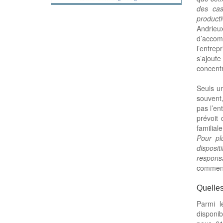
des cas
producti
Andrieu
d’accom
l’entrep
s’ajoute
concentr
Seuls un
souvent,
pas l’en
prévoit 
familial
Pour pl
disposi
respons
comment
Quelles
Parmi l
disponib