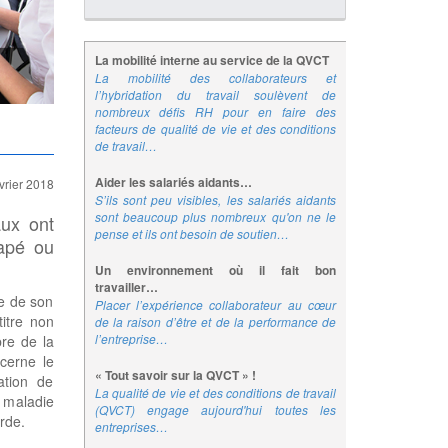
La mobilité interne au service de la QVCT
La mobilité des collaborateurs et
l’hybridation du travail soulèvent de
nombreux défis RH pour en faire des
facteurs de qualité de vie et des conditions
de travail…
Aider les salariés aidants…
vrier 2018
S’ils sont peu visibles, les salariés aidants
sont beaucoup plus nombreux qu'on ne le
aux ont
pense et ils ont besoin de soutien…
apé ou
Un environnement où il fait bon
travailler…
ne de son
Placer l’expérience collaborateur au cœur
itre non
de la raison d’être et de la performance de
l’entreprise…
re de la
cerne le
« Tout savoir sur la QVCT » !
ation de
La qualité de vie et des conditions de travail
 maladie
(QVCT) engage aujourd'hui toutes les
rde.
entreprises…