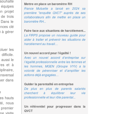
souhaite
Mettre en place un baromètre RH
s équipes
France Mutuelle a lancé en 2024 sa
n projet
première "enquête QVCT" auprès de ses
de trois
collaborateurs afin de mettre en place un
. Dans le
baromètre RH...
nces clé
Faire face aux situations de harcèlement...
é à gérer
La FIRPS propose un nouveau guide pour
aider à traiter et prévenir les situations de
harcèlement au travail…
oluer les
Un nouvel accord pour l’égalité !
fficile.
Avec un nouvel accord d’entreprise sur
t aussi le
l’égalité professionnelle entre les femmes et
res et à
les hommes, MGEN (Groupe VYV) a la
plinaire,
volonté de pérenniser et d’amplifier les
nsversal
actions déjà engagées…
luer dans
Guider la parentalité en entreprise
De plus en plus de parents salariés
?
cherchent à équilibrer leur vie
professionnelle et leur rôle parental...
es hauts
té, nous
Un référentiel pour progresser dans la
 premier
QVCT
e visite