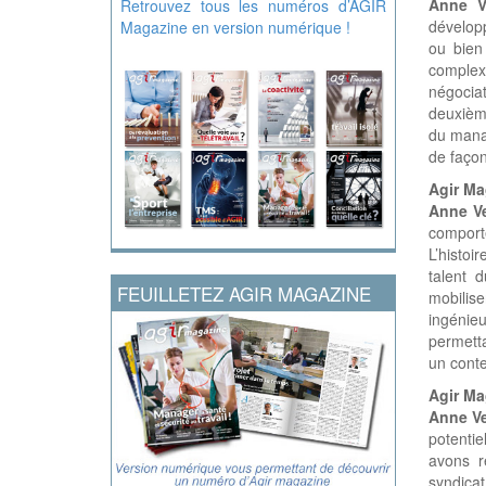
Anne 
Retrouvez tous les numéros d’AGIR
développ
Magazine en version numérique !
ou bien
complex
négociat
deuxièm
du manag
de façon
Agir Ma
Anne V
comport
L’histoir
talent 
FEUILLETEZ AGIR MAGAZINE
mobilise
ingénie
permetta
un conte
Agir Ma
Anne Ve
potenti
avons r
syndica