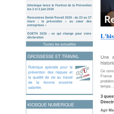
Inforisque lance le Festival de la Prévention
les 2 et 3 juin 2026
Rencontres Santé-Travail 2026 : du 23 au 27
mars : la prévention « au cœur des
entreprises »
DOETH 2026 : ce qui change pour votre
L'hi
déclaration
Toutes les actualités
GROSSESSE ET TRAVAIL
Une a
histor
Rubrique spéciale pour la
Ce conce
prévention des risques et
France 
la qualité de vie au travail
problém
de la femme enceinte
temps…
salariée.
3 ques
Directr
KIOSQUE NUMERIQUE
Agir Ma