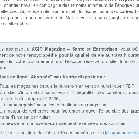
du chantier naval en compagnie des témoins et acteurs de l’époque : u
tellectuel. Autre exemple, sur le sujet du risque, pour des cadres b
ons proposé une découverte du Marais Poitevin sous l’angle de la ge
e ce site naturel.
us abonnant à
AGIR Magazine – Santé et Entreprises
, vous bén
ent de notre "
encyclopédie pour la qualité de vie au travail
" duran
rée de votre abonnement sur l’espace réservé du site Internet
com
.
rface en ligne "Abonnés" met à votre disposition :
Tous les magazines depuis le numéro 1 en version numérique / PDF,
Un site d’information comprenant l’intégralité des contenus, doss
articles traités depuis 07-2006,
Un menu organisé selon les thématiques du magazine,
Un moteur de recherche pour facilement trouver l’ensemble des artic
traite d’un sujet particulier,
La newsletter mensuelle exclusivement réservée à nos abonnés.
tez les sommaires de l’intégralité des numéros sur le
kiosque numériq