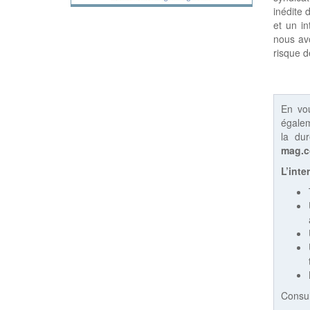
inédite 
et un in
nous av
risque d
En vo
égalem
la du
mag.
L’inte
Consul