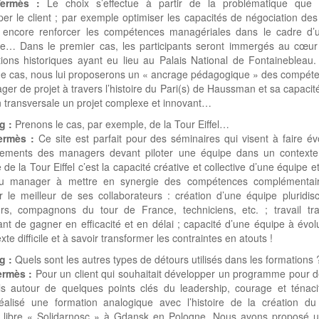
Vermès :
Le choix s’effectue à partir de la problématique que 
er le client ; par exemple optimiser les capacités de négociation de
 encore renforcer les compétences managériales dans le cadre d’u
e… Dans le premier cas, les participants seront immergés au cœur 
ions historiques ayant eu lieu au Palais National de Fontainebleau
e cas, nous lui proposerons un « ancrage pédagogique » des compéte
er de projet à travers l’histoire du Pari(s) de Haussman et sa capacit
 transversale un projet complexe et innovant…
g :
Prenons le cas, par exemple, de la Tour Eiffel…
ermès :
Ce site est parfait pour des séminaires qui visent à faire év
ements des managers devant piloter une équipe dans un contexte di
e de la Tour Eiffel c’est la capacité créative et collective d’une équipe e
du manager à mettre en synergie des compétences complémentai
r le meilleur de ses collaborateurs : création d’une équipe pluridisci
urs, compagnons du tour de France, techniciens, etc. ; travail tra
nt de gagner en efficacité et en délai ; capacité d’une équipe à évo
xte difficile et à savoir transformer les contraintes en atouts !
g :
Quels sont les autres types de détours utilisés dans les formations 
rmès :
Pour un client qui souhaitait développer un programme pour d
els autour de quelques points clés du leadership, courage et ténaci
éalisé une formation analogique avec l’histoire de la création du
t libre « Solidarnosc » à Gdansk en Pologne. Nous avons proposé un