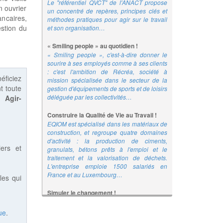
Le "référentiel QVCT" de l'ANACT propose
n ouvrier
un concentré de repères, principes clés et
ancaires,
méthodes pratiques pour agir sur le travail
stion du
et son organisation…
« Smiling people » au quotidien !
« Smiling people », c'est-à-dire donner le
sourire à ses employés comme à ses clients
: c'est l'ambition de Récréa, société à
éficiez
mission spécialisée dans le secteur de la
t toute
gestion d'équipements de sports et de loisirs
déléguée par les collectivités…
 :
Agir-
Construire la Qualité de Vie au Travail !
EQIOM est spécialisé dans les matériaux de
construction, et regroupe quatre domaines
d'activité : la production de ciments,
iers et
granulats, bétons prêts à l'emploi et le
traitement et la valorisation de déchets.
L'entreprise emploie 1500 salariés en
France et au Luxembourg…
les qui
Simuler le changement !
Le nouveau kit gratuit du réseau Anact-Aract
met à disposition des concepteurs, chefs de
ue
.
projet, responsables RH et représentants