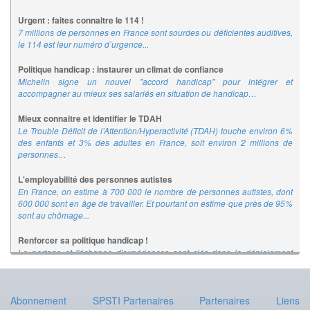
Urgent : faites connaitre le 114 !
7 millions de personnes en France sont sourdes ou déficientes auditives,
le 114 est leur numéro d’urgence...
Politique handicap : instaurer un climat de confiance
Michelin signe un nouvel "accord handicap" pour intégrer et
accompagner au mieux ses salariés en situation de handicap…
Mieux connaitre et identifier le TDAH
Le Trouble Déficit de l’Attention/Hyperactivité (TDAH) touche environ 6%
des enfants et 3% des adultes en France, soit environ 2 millions de
personnes…
L'employabilité des personnes autistes
En France, on estime à 700 000 le nombre de personnes autistes, dont
600 000 sont en âge de travailler. Et pourtant on estime que près de 95%
sont au chômage...
Renforcer sa politique handicap !
Le partage et l'échange d'expériences sont clés dans le déploiement
d'une politique handicap dans l'entreprise…
L'emploi comme thérapie
Abonnement
SPSTI Partenaires
Partenaires
Liens
La méconnaissance des troubles du spectre de l'autisme explique en