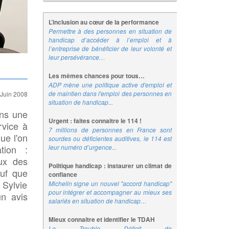
L’inclusion au cœur de la performance
Permettre à des personnes en situation de
handicap d’accéder à l’emploi et à
l’entreprise de bénéficier de leur volonté et
leur persévérance…
Les mêmes chances pour tous…
ADP mène une politique active d'emploi et
de maintien dans l'emploi des personnes en
/Juin 2008
situation de handicap...
ans une
Urgent : faites connaitre le 114 !
rvice à
7 millions de personnes en France sont
ue l'on
sourdes ou déficientes auditives, le 114 est
leur numéro d’urgence...
tion :
ux des
Politique handicap : instaurer un climat de
auf que
confiance
 Sylvie
Michelin signe un nouvel "accord handicap"
pour intégrer et accompagner au mieux ses
un avis
salariés en situation de handicap…
Mieux connaitre et identifier le TDAH
Le Trouble Déficit de