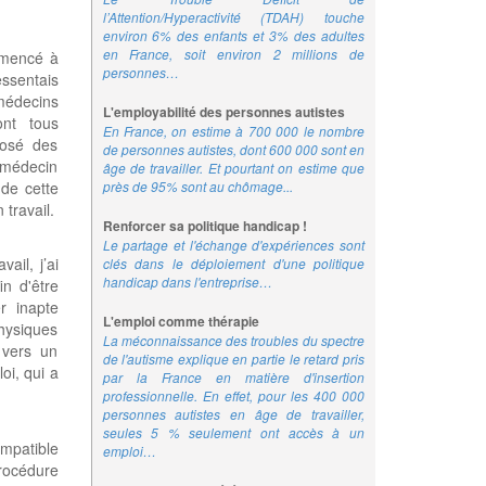
l’Attention/Hyperactivité (TDAH) touche
environ 6% des enfants et 3% des adultes
en France, soit environ 2 millions de
mmencé à
personnes…
essentais
médecins
L'employabilité des personnes autistes
ont tous
En France, on estime à 700 000 le nombre
posé des
de personnes autistes, dont 600 000 sont en
e médecin
âge de travailler. Et pourtant on estime que
près de 95% sont au chômage...
 de cette
travail.
Renforcer sa politique handicap !
Le partage et l'échange d'expériences sont
ail, j’ai
clés dans le déploiement d'une politique
handicap dans l'entreprise…
in d'être
r inapte
L'emploi comme thérapie
physiques
La méconnaissance des troubles du spectre
 vers un
de l'autisme explique en partie le retard pris
oi, qui a
par la France en matière d'insertion
professionnelle. En effet, pour les 400 000
personnes autistes en âge de travailler,
seules 5 % seulement ont accès à un
ompatible
emploi…
procédure