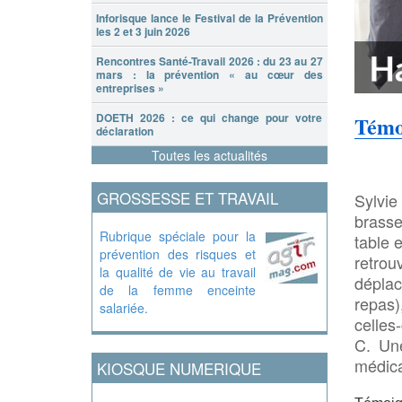
Inforisque lance le Festival de la Prévention
les 2 et 3 juin 2026
Rencontres Santé-Travail 2026 : du 23 au 27
mars : la prévention « au cœur des
entreprises »
DOETH 2026 : ce qui change pour votre
Témo
déclaration
Toutes les actualités
GROSSESSE ET TRAVAIL
Sylvie
brasse
Rubrique spéciale pour la
table 
prévention des risques et
retro
la qualité de vie au travail
dépla
de la femme enceinte
repas)
salariée.
celles
C. Une
médica
KIOSQUE NUMERIQUE