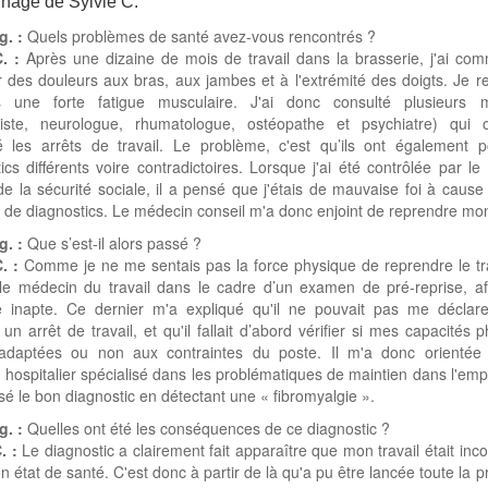
nage de Sylvie C.
g. :
Quels problèmes de santé avez-vous rencontrés ?
. :
Après une dizaine de mois de travail dans la brasserie, j'ai co
r des douleurs aux bras, aux jambes et à l'extrémité des doigts. Je r
 une forte fatigue musculaire. J'ai donc consulté plusieurs 
liste, neurologue, rhumatologue, ostéopathe et psychiatre) qui 
é les arrêts de travail. Le problème, c'est qu’ils ont également 
ics différents voire contradictoires. Lorsque j'ai été contrôlée par l
de la sécurité sociale, il a pensé que j'étais de mauvaise foi à cause
é de diagnostics. Le médecin conseil m'a donc enjoint de reprendre mon 
g. :
Que s’est-il alors passé ?
C. :
Comme je ne me sentais pas la force physique de reprendre le trav
é le médecin du travail dans le cadre d’un examen de pré-reprise, af
e inapte. Ce dernier m'a expliqué qu'il ne pouvait pas me déclare
un arrêt de travail, et qu'il fallait d’abord vérifier si mes capacités 
 adaptées ou non aux contraintes du poste. Il m'a donc orientée
n hospitalier spécialisé dans les problématiques de maintien dans l'empl
sé le bon diagnostic en détectant une « fibromyalgie ».
g. :
Quelles ont été les conséquences de ce diagnostic ?
C. :
Le diagnostic a clairement fait apparaître que mon travail était inc
 état de santé. C'est donc à partir de là qu'a pu être lancée toute la 