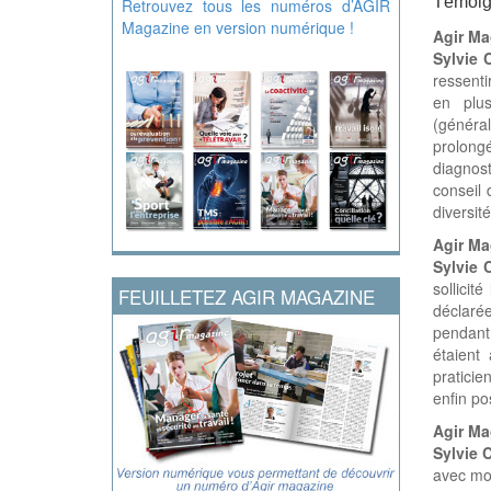
Témoig
Retrouvez tous les numéros d’AGIR
Magazine en version numérique !
Agir Ma
Sylvie C
ressenti
en plus
(généra
prolong
diagnost
conseil 
diversit
Agir Ma
Sylvie 
sollicit
FEUILLETEZ AGIR MAGAZINE
déclaré
pendant 
étaient
praticie
enfin po
Agir Ma
Sylvie 
avec mon