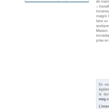
de maint
« travai
horaires
malgré l
faire un
quelques
Mission 
immédiat
prise en
En vo
égalem
la du
mag.
L’inte