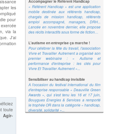
Accompagner le Référent Handicap
naissance
« Référent Handicap » est une application
apter les
mobile destinée aux référents handicap,
compliqué
chargés de mission handicap, référents
adie pour
emploi accompagné, managers, DRH...
t exercée
Lancée en novembre dernier, elle propose
n, via la
des récits interactifs sous forme de fiction…
que. J'ai
L'autisme en entreprise ça marche !
formation
Pour célébrer la fête du travail, l'association
Vivre et Travailler Autrement a organisé son
premier webinaire : « Autisme et
performance d'entreprise : les clés pour
Vivre Et Travailler Autrement »...
Sensibiliser au handicap invisible
A l'occasion du festival international du film
d'entreprise responsable « Deauville Green
Awards », qui s'est tenu les 16 et 17 juin,
Bouygues Energies & Services a remporté
éficiez
le trophée OR dans la catégorie « handicap,
t toute
diversité, solidarité »...
 :
Agir-
Des cafés servis avec le coeur…
Fondée en 2017, cette entreprise de
restauration rapide forme et emploie des