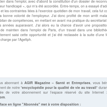
ien dans l'emploi, avec d'abord la constitution d'un dossier de recon
lleur handicapé », qui m'a été accordée. Entre-temps, on a essayé d'ad
 et les contraintes liées à l'exercice quotidien de mon travail, cela fut 
a bonne volonté de l'employeur. J'ai donc profité de mon arrêt mal
 bilan de compétences, en mettant en avant ma pratique du secrétaria
 années auparavant. J'ai alors eu la chance d'avoir une propositio
de maintien dans l'emploi de Paris, d'un travail dans une bibliothè
ement saisi cette opportunité et j'ai été reclassée à la suite d’une 
 charge par l'Agefiph.
us abonnant à
AGIR Magazine – Santé et Entreprises
, vous bén
ent de notre "
encyclopédie pour la qualité de vie au travail
" duran
rée de votre abonnement sur l’espace réservé du site Internet
com
.
rface en ligne "Abonnés" met à votre disposition :