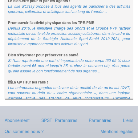
Le bien-être pour et par les agents !
La ville d'Orsay propose à tous ses agents de participer à des activités
sportives, culturelles et artistiques tout au long de l'année…
Promouvoir l'activité physique dans les TPE-PME
Depuis 2019, le ministère chargé des Sports et le Groupe VYV (acteur
mutualiste de santé et de protection sociale) collaborent dans le cadre du
déploiement de la Stratégie Nationale Sport-Santé 2019-2024, pour
favoriser le rapprochement des acteurs du sport…
Bien s'hydrater pour préserver sa santé
Si l'eau représente une part si importante de notre corps (60-65 % chez
l'adulte avant 65 ans et jusqu'à 85 % chez le nouveau-né), c'est parce
qu'elle assure le bon fonctionnement de nos organes…
La QVT sur les rails !
Les entreprises engagées en faveur de la qualité de vie au travail (QVT)
vont souvent au-delà du « cadre réglementaire », dans une logique
d'écoute active des attentes de leurs collaborateurs. L'exemple
d'e.Voyageurs SNCF, qui gère les trois plateformes digitales de mobilitéÌ
de la SNCF : OUI.sncf, l'Assistant SNCF et Rail Europe…
Quand l'entreprise a la main verte…
Abonnement
SPSTI Partenaires
Partenaires
Liens
Semer, désherber ou arroser pendant sa pause déjeuner… Les potagers
d'entreprises permettent de cultiver fruits, légumes et aromatiques, mais
Qui sommes nous ?
Mentions légales
aussi la cohésion d'équipe !