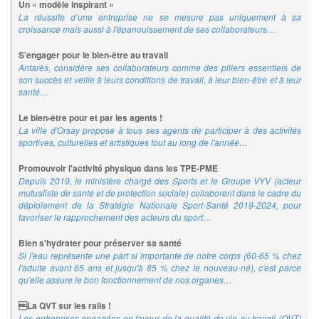
Un « modèle inspirant »
La réussite d’une entreprise ne se mesure pas uniquement à sa
croissance mais aussi à l'épanouissement de ses collaborateurs…
S’engager pour le bien-être au travail
Antarès, considère ses collaborateurs comme des piliers essentiels de
son succès et veille à leurs conditions de travail, à leur bien-être et à leur
santé…
Le bien-être pour et par les agents !
La ville d'Orsay propose à tous ses agents de participer à des activités
sportives, culturelles et artistiques tout au long de l'année…
Promouvoir l'activité physique dans les TPE-PME
Depuis 2019, le ministère chargé des Sports et le Groupe VYV (acteur
mutualiste de santé et de protection sociale) collaborent dans le cadre du
déploiement de la Stratégie Nationale Sport-Santé 2019-2024, pour
favoriser le rapprochement des acteurs du sport…
Bien s'hydrater pour préserver sa santé
Si l'eau représente une part si importante de notre corps (60-65 % chez
l'adulte avant 65 ans et jusqu'à 85 % chez le nouveau-né), c'est parce
qu'elle assure le bon fonctionnement de nos organes…
La QVT sur les rails !
Les entreprises engagées en faveur de la qualité de vie au travail (QVT)