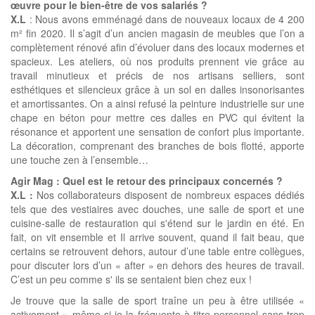
œuvre pour le bien-être de vos salariés ?
X.L
: Nous avons emménagé dans de nouveaux locaux de 4 200
m² fin 2020. Il s’agit d’un ancien magasin de meubles que l’on a
complètement rénové afin d’évoluer dans des locaux modernes et
spacieux. Les ateliers, où nos produits prennent vie grâce au
travail minutieux et précis de nos artisans selliers, sont
esthétiques et silencieux grâce à un sol en dalles insonorisantes
et amortissantes. On a ainsi refusé la peinture industrielle sur une
chape en béton pour mettre ces dalles en PVC qui évitent la
résonance et apportent une sensation de confort plus importante.
La décoration, comprenant des branches de bois flotté, apporte
une touche zen à l’ensemble…
Agir Mag : Quel est le retour des principaux concernés ?
X.L :
Nos collaborateurs disposent de nombreux espaces dédiés
tels que des vestiaires avec douches, une salle de sport et une
cuisine-salle de restauration qui s'étend sur le jardin en été. En
fait, on vit ensemble et Il arrive souvent, quand il fait beau, que
certains se retrouvent dehors, autour d’une table entre collègues,
pour discuter lors d’un « after » en dehors des heures de travail.
C’est un peu comme s' ils se sentaient bien chez eux !
Je trouve que la salle de sport traîne un peu à être utilisée «
activement » même si je la fréquente à titre personnel sans trop