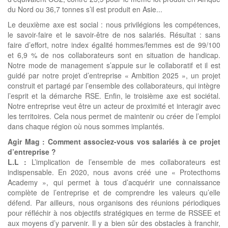
du Nord ou 36,7 tonnes s’il est produit en Asie...
Le deuxième axe est social : nous privilégions les compétences,
le savoir-faire et le savoir-être de nos salariés. Résultat : sans
faire d’effort, notre index égalité hommes/femmes est de 99/100
et 6,9 % de nos collaborateurs sont en situation de handicap.
Notre mode de management s’appuie sur le collaboratif et il est
guidé par notre projet d’entreprise « Ambition 2025 », un projet
construit et partagé par l’ensemble des collaborateurs, qui intègre
l’esprit et la démarche RSE. Enfin, le troisième axe est sociétal.
Notre entreprise veut être un acteur de proximité et interagir avec
les territoires. Cela nous permet de maintenir ou créer de l’emploi
dans chaque région où nous sommes implantés.
Agir Mag : Comment associez-vous vos salariés à ce projet
d’entreprise ?
L.L :
L’implication de l’ensemble de mes collaborateurs est
indispensable. En 2020, nous avons créé une « Protecthoms
Academy », qui permet à tous d’acquérir une connaissance
complète de l’entreprise et de comprendre les valeurs qu’elle
défend. Par ailleurs, nous organisons des réunions périodiques
pour réfléchir à nos objectifs stratégiques en terme de RSSEE et
aux moyens d’y parvenir. Il y a bien sûr des obstacles à franchir,