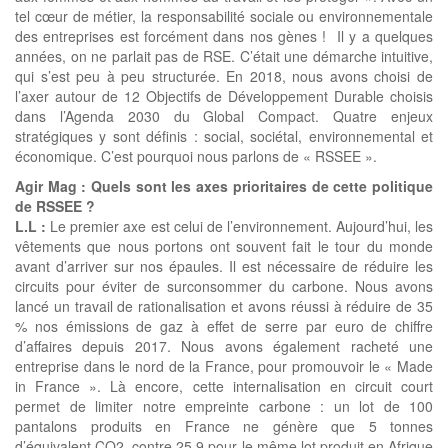
tel cœur de métier, la responsabilité sociale ou environnementale
des entreprises est forcément dans nos gènes ! Il y a quelques
années, on ne parlait pas de RSE. C’était une démarche intuitive,
qui s’est peu à peu structurée. En 2018, nous avons choisi de
l’axer autour de 12 Objectifs de Développement Durable choisis
dans l’Agenda 2030 du Global Compact. Quatre enjeux
stratégiques y sont définis : social, sociétal, environnemental et
économique. C’est pourquoi nous parlons de « RSSEE ».
Agir Mag : Quels sont les axes prioritaires de cette politique
de RSSEE ?
L.L :
Le premier axe est celui de l’environnement. Aujourd’hui, les
vêtements que nous portons ont souvent fait le tour du monde
avant d’arriver sur nos épaules. Il est nécessaire de réduire les
circuits pour éviter de surconsommer du carbone. Nous avons
lancé un travail de rationalisation et avons réussi à réduire de 35
% nos émissions de gaz à effet de serre par euro de chiffre
d’affaires depuis 2017. Nous avons également racheté une
entreprise dans le nord de la France, pour promouvoir le « Made
in France ». Là encore, cette internalisation en circuit court
permet de limiter notre empreinte carbone : un lot de 100
pantalons produits en France ne génère que 5 tonnes
d’équivalent CO2, contre 25,9 pour le même lot produit en Afrique