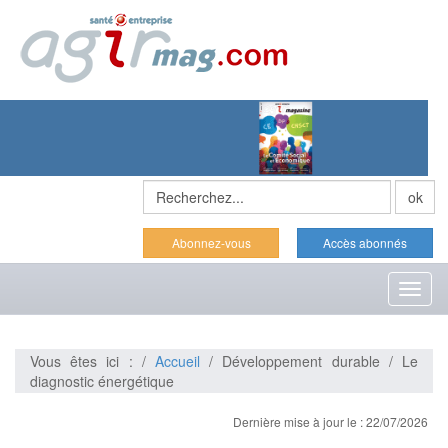
Abonnez-vous
Accès abonnés
Toggl
naviga
Vous êtes ici : /
Accueil
/ Développement durable / Le
diagnostic énergétique
Dernière mise à jour le : 22/07/2026