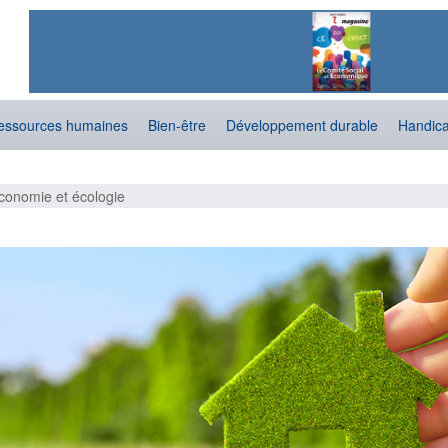
essources humaines
Bien-être
Développement durable
Handic
conomie et écologie