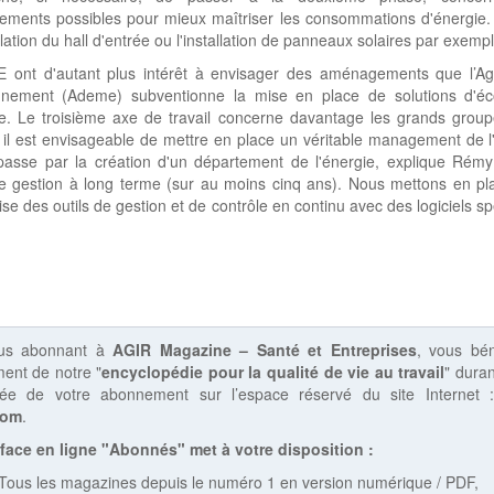
ments possibles pour mieux maîtriser les consommations d'énergie.
solation du hall d'entrée ou l'installation de panneaux solaires par exempl
 ont d'autant plus intérêt à envisager des aménagements que l’A
onnement (Ademe) subventionne la mise en place de solutions d'é
ie. Le troisième axe de travail concerne davantage les grands group
 il est envisageable de mettre en place un véritable management de l
passe par la création d'un département de l'énergie, explique Rémy
e gestion à long terme (sur au moins cinq ans). Nous mettons en pl
rise des outils de gestion et de contrôle en continu avec des logiciels sp
us abonnant à
AGIR Magazine – Santé et Entreprises
, vous bén
ent de notre "
encyclopédie pour la qualité de vie au travail
" duran
rée de votre abonnement sur l’espace réservé du site Internet
com
.
rface en ligne "Abonnés" met à votre disposition :
Tous les magazines depuis le numéro 1 en version numérique / PDF,