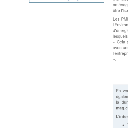
aménage
être l'i
Les PME
l'Envir
d'énerg
lesquels
« Cela 
avec un
l’entrep
».
En vo
égalem
la du
mag.
L’inte