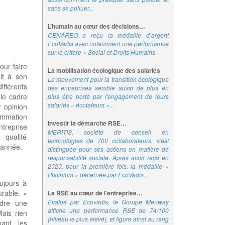
sans se polluer...
L’humain au cœur des décisions…
CENAREO a reçu la médaille d’argent
EcoVadis avec notamment une performance
sur le critère « Social et Droits Humains
our faire
La mobilisation écologique des salariés
git à son
Le mouvement pour la transition écologique
fférents
des entreprises semble aussi de plus en
 le cadre
plus être porté par l'engagement de leurs
salariés « écotafeurs »...
r opinion
sommation
Investir la démarche RSE…
ntreprise
MERITIS, société de conseil en
 qualité
technologies de 700 collaborateurs, s'est
'année.
distinguée pour ses actions en matière de
responsabilité sociale. Après avoir reçu en
2020, pour la première fois, la médaille «
Platinium » décernée par EcoVadis...
ujours à
urable. «
La RSE au cœur de l'entreprise…
Evalué par Ecovadis, le Groupe Menway
ndre une
affiche une performance RSE de 74/100
ais rien
(niveau le plus élevé), et figure ainsi au rang
ant les