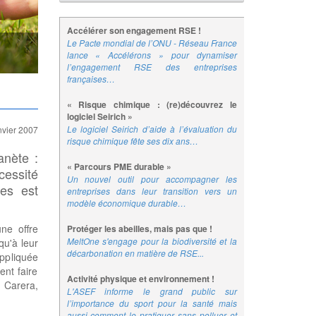
Accélérer son engagement RSE !
Le Pacte mondial de l’ONU - Réseau France
lance « Accélérons » pour dynamiser
l’engagement RSE des entreprises
françaises…
« Risque chimique : (re)découvrez le
logiciel Seirich »
Le logiciel Seirich d’aide à l’évaluation du
nvier 2007
risque chimique fête ses dix ans…
anète :
« Parcours PME durable »
cessité
Un nouvel outil pour accompagner les
es est
entreprises dans leur transition vers un
modèle économique durable…
une offre
Protéger les abeilles, mais pas que !
MeltOne s'engage pour la biodiversité et la
qu'à leur
décarbonation en matière de RSE...
appliquée
ent faire
Activité physique et environnement !
 Carera,
L'ASEF informe le grand public sur
l’importance du sport pour la santé mais
aussi comment le pratiquer sans polluer et