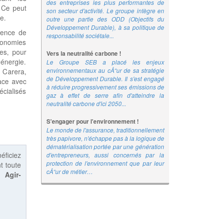
des entreprises les plus performantes de
 Ce peut
son secteur d'activité. Le groupe intègre en
e.
outre une partie des ODD (Objectifs du
Développement Durable), à sa politique de
gence de
responsabilité sociétale...
conomies
es, pour
Vers la neutralité carbone !
'énergie.
Le Groupe SEB a placé les enjeux
environnementaux au cÅ“ur de sa stratégie
 Carera,
de Développement Durable. Il s'est engagé
ace avec
à réduire progressivement ses émissions de
écialisés
gaz à effet de serre afin d'atteindre la
neutralité carbone d'ici 2050...
S'engager pour l'environnement !
Le monde de l'assurance, traditionnellement
très papivore, n'échappe pas à la logique de
dématérialisation portée par une génération
éficiez
d'entrepreneurs, aussi concernés par la
protection de l'environnement que par leur
t toute
cÅ“ur de métier…
 :
Agir-
Quand la RSE sert une croissance durable
Protecthoms, entreprise créée en 1993 en
Mayenne, est spécialisée dans les
équipements de protection individuelle