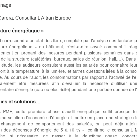
gnage
rera, Consultant, Altran Europe
lature énergétique »
t correspond à un état des lieux, complété par l'analyse des factures p
ature énergétique » du bâtiment, c'est-à-dire savoir comment il réa
nement en prenant des mesures pendant plusieurs semaines dans di
 de la structure (cafétérias, bureaux, salles de réunion, hall,…). Dans
 étude, les auditeurs consultent aussi les salariés pour connaître leu
ort à la température, à la lumière, et autres questions liées à la con
e. Au cours de l'audit, les consommations par rapport à l'activité de l'e
alement être mesurées afin d’évaluer la nécessité d'utiliser une
ntaire d'énergie (eau ou électricité) pendant une période donnée de l
gies et solutions…
s PME, cette première phase d'audit énergétique suffit presque to
une solution d'économie d'énergie et mettre en place une stratégie d
changement de comportement des salariés, on peut déjà attei
on des dépenses d'énergie de 5 à 10 % », confirme le consultant. M
che, si nécessaire, de passer à la deuxième phase, concern