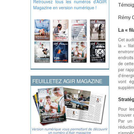
Retrouvez tous les numéros d’AGIR
Témoi
Magazine en version numérique !
Rémy Ca
La « fi
Cet audi
la « fil
environ
endroits
de cette
par rapp
d'énergi
FEUILLETEZ AGIR MAGAZINE
vont ég
suppléme
Straté
Pour le
trouver 
Par un 
réducti
n'empê