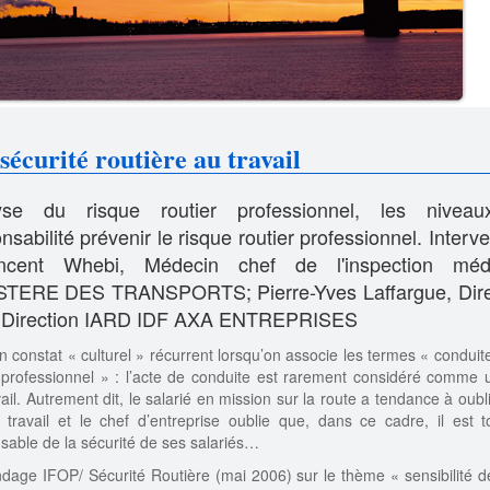
sécurité routière au travail
yse du risque routier professionnel, les nivea
nsabilité prévenir le risque routier professionnel. Interv
ncent Whebi, Médecin chef de l'inspection médi
STERE DES TRANSPORTS; Pierre-Yves Laffargue, Dire
a Direction IARD IDF AXA ENTREPRISES
un constat « culturel » récurrent lorsqu’on associe les termes « conduit
 professionnel » : l’acte de conduite est rarement considéré comme 
ail. Autrement dit, le salarié en mission sur la route a tendance à oubli
 travail et le chef d’entreprise oublie que, dans ce cadre, il est t
sable de la sécurité de ses salariés…
dage IFOP/ Sécurité Routière (mai 2006) sur le thème « sensibilité 