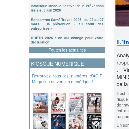
Inforisque lance le Festival de la Prévention
les 2 et 3 juin 2026
Rencontres Santé-Travail 2026 : du 23 au 27
mars : la prévention « au cœur des
entreprises »
DOETH 2026 : ce qui change pour votre
L'in
déclaration
Toutes les actualités
Anal
respo
KIOSQUE NUMERIQUE
: Vi
Retrouvez tous les numéros d’AGIR
MINI
Magazine en version numérique !
de l
Il est 
risque
de trav
est au
respon
Un son