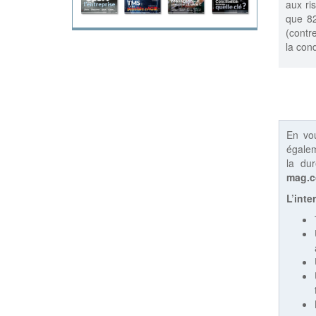
aux ri
que 82
(contr
la con
En vo
égalem
la du
mag.
L’inte