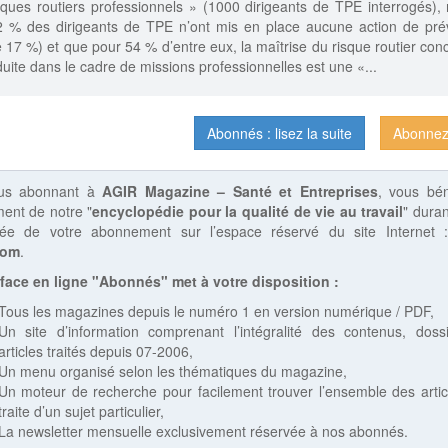
sques routiers professionnels » (1000 dirigeants de TPE interrogés),
 % des dirigeants de TPE n’ont mis en place aucune action de pré
e 17 %) et que pour 54 % d’entre eux, la maîtrise du risque routier con
duite dans le cadre de missions professionnelles est une «...
Abonnés : lisez la suite
Abonnez
us abonnant à
AGIR Magazine – Santé et Entreprises
, vous bén
ent de notre "
encyclopédie pour la qualité de vie au travail
" duran
rée de votre abonnement sur l’espace réservé du site Internet
com
.
rface en ligne "Abonnés" met à votre disposition :
Tous les magazines depuis le numéro 1 en version numérique / PDF,
Un site d’information comprenant l’intégralité des contenus, doss
articles traités depuis 07-2006,
Un menu organisé selon les thématiques du magazine,
Un moteur de recherche pour facilement trouver l’ensemble des artic
traite d’un sujet particulier,
La newsletter mensuelle exclusivement réservée à nos abonnés.