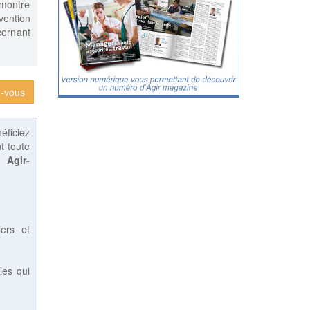
 montre
vention
cernant
-vous
éficiez
t toute
 :
Agir-
iers et
les qui