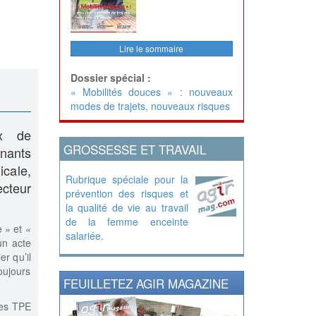
Lire le sommaire
Dossier spécial :
« Mobilités douces » : nouveaux
modes de trajets, nouveaux risques
ux de
GROSSESSE ET TRAVAIL
enants
cale,
Rubrique spéciale pour la
cteur
prévention des risques et
la qualité de vie au travail
de la femme enceinte
e » et «
salariée.
un acte
er qu’il
oujours
FEUILLETEZ AGIR MAGAZINE
des TPE