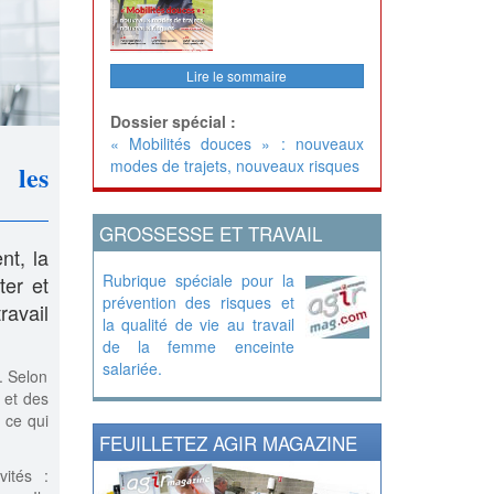
Lire le sommaire
Dossier spécial :
« Mobilités douces » : nouveaux
modes de trajets, nouveaux risques
 les
GROSSESSE ET TRAVAIL
nt, la
Rubrique spéciale pour la
ter et
prévention des risques et
ravail
la qualité de vie au travail
de la femme enceinte
salariée.
. Selon
 et des
 ce qui
FEUILLETEZ AGIR MAGAZINE
vités :