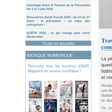
Inforisque lance le Festival de la Prévention
les 2 et 3 juin 2026
Rencontres Santé-Travail 2026 : du 23 au 27
mars : la prévention « au cœur des
entreprises »
DOETH 2026 : ce qui change pour votre
déclaration
Tra
Toutes les actualités
cond
KIOSQUE NUMERIQUE
La pé
quest
Retrouvez tous les numéros d’AGIR
fidél
Magazine en version numérique !
et mi
Vendan
une ét
Statis
en dém
On ret