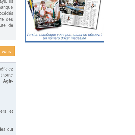
ys. Ils
manque
océdés
ité des
aute de
-vous
éficiez
t toute
 :
Agir-
iers et
les qui