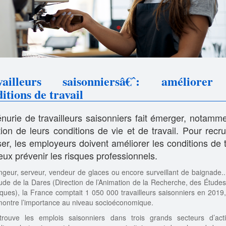
vailleurs saisonniersâ€ˆ: améliorer
itions de travail
nurie de travailleurs saisonniers fait émerger, notamme
ion de leurs conditions de vie et de travail. Pour recru
iser, les employeurs doivent améliorer les conditions de t
eux prévenir les risques professionnels.
geur, serveur, vendeur de glaces ou encore surveillant de baignade..
ude de la Dares (Direction de l’Animation de la Recherche, des Études
tiques), la France comptait 1 050 000 travailleurs saisonniers en 2019,
ontre l’importance au niveau socioéconomique.
rouve les emplois saisonniers dans trois grands secteurs d’acti