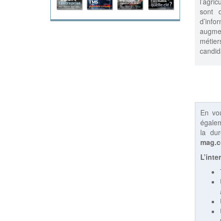
l’agri
sont 
d’inf
augmen
métier
candid
En vo
égalem
la du
mag.
L’inte