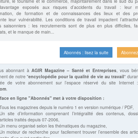
culture, le tourisme et le commerce, majoritairement dans le sud du pa
davantage exposés aux risques d’accidents du travail : leur 
ormation, de formation et de connaissances des lieux et des pr
te leur vulnérabilité. Les conditions de travail impactent l’attractiv
s saisonniers : les recrutements sont de plus en plus difficiles, f
ats, et le manque de main...
Abonnés : lisez la suite
Abonnez
us abonnant à
AGIR Magazine – Santé et Entreprises
, vous bén
ent de notre "
encyclopédie pour la qualité de vie au travail
" duran
rée de votre abonnement sur l’espace réservé du site Internet
com
.
rface en ligne "Abonnés" met à votre disposition :
Tous les magazines depuis le numéro 1 en version numérique / PDF,
Un site d’information comprenant l’intégralité des contenus, doss
articles traités depuis 07-2006,
Un menu organisé selon les thématiques du magazine,
Un moteur de recherche pour facilement trouver l’ensemble des artic